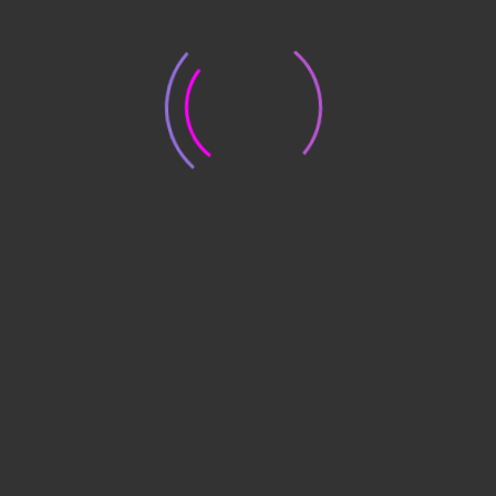
ПРОДУКЦИЯ
Кресла и стулья
Офисная мебель
Мебель для дома
Ученическая мебель
Обеденная мебель
Металлическая мебель
Элементы интерьера
ЮРИДИЧЕСКАЯ ИНФОРМАЦИЯ
Политика конфиденциальности
Договор оферты
ВОЗРАСТ:
Компании 1 сентября 2025 г. исполнилось 15 лет.
ТИП:
торговая производственная сервисная
УНИКАЛЬНЫЕ ПРЕДЛОЖЕНИЯ :
Честные открытые цены