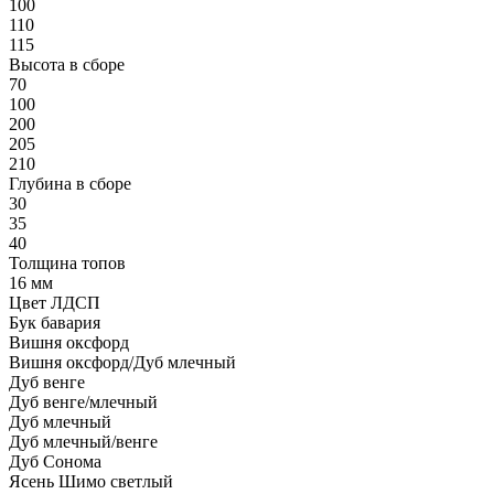
100
110
115
Высота в сборе
70
100
200
205
210
Глубина в сборе
30
35
40
Толщина топов
16 мм
Цвет ЛДСП
Бук бавария
Вишня оксфорд
Вишня оксфорд/Дуб млечный
Дуб венге
Дуб венге/млечный
Дуб млечный
Дуб млечный/венге
Дуб Сонома
Ясень Шимо светлый